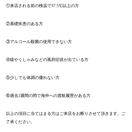
①来店される前の検温で
37.5℃
以上の方
②基礎疾患のある方
③アルコール殺菌の使用できない方
④咳やくしゃみなどの風邪症状が出ている方
⑤少しでも体調の優れない方
⑥過去
2
週間の間で海外への渡航履歴がある方
以上の項目に当てはまる方はご来店をお断りさせて頂きます。ご
了承ください。