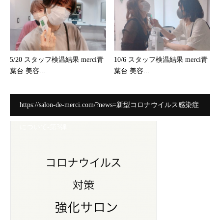
5/20 スタッフ検温結果 merci青
10/6 スタッフ検温結果 merci青
葉台 美容...
葉台 美容...
https://salon-de-merci.com/?news=新型コロナウイルス感染症
について-第3弾