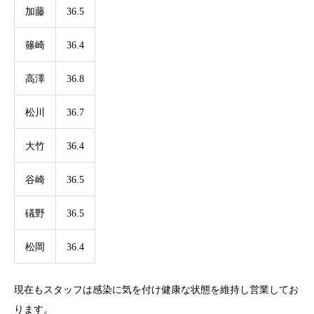
加藤
36.5
篠崎
36.4
高澤
36.8
松川
36.7
大竹
36.4
谷崎
36.5
礒野
36.5
松岡
36.4
現在もスタッフは感染に気を付け健康な状態を維持し営業してお
ります。