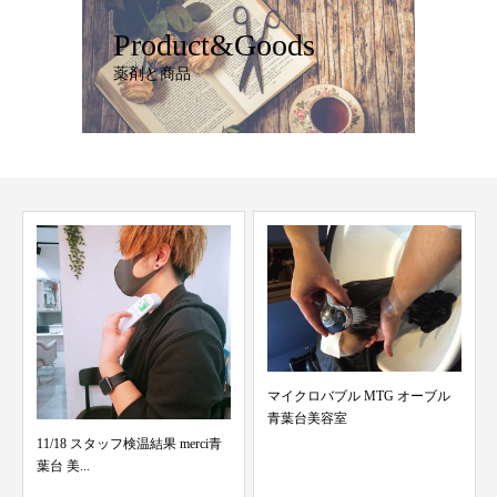
Product&Goods
薬剤と商品
マイクロバブル MTG オーブル
青葉台美容室
8/30 スタッフ検温結果 merci青葉
台 美容...