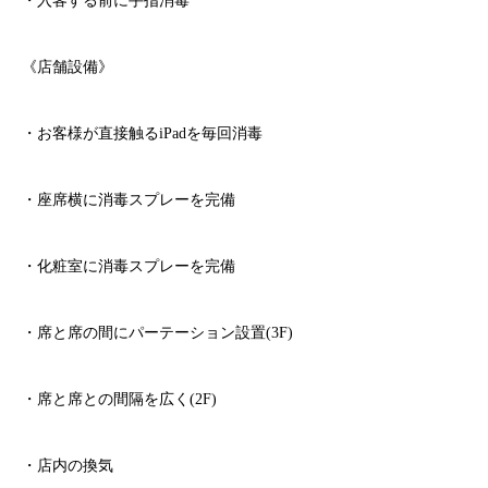
・入客する前に手指消毒
《店舗設備》
・お客様が直接触る
iPad
を毎回消毒
・座席横に消毒スプレーを完備
・化粧室に消毒スプレーを完備
・席と席の間にパーテーション設置
(3F)
・席と席との間隔を広く
(2F)
・店内の換気