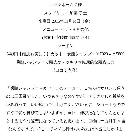
ニックネーム G様
スタイリスト 加藤 了士
来店日 2016年11月18日（金）
メニュー カット＋その他
(施術目安時間 1時間30分)
クーポン
[再来]【頭皮も美しく】カット＋炭酸シャンプー￥7020→￥5800
炭酸シャンプーで頭皮がスッキリ☆健康的な頭皮に☆
《口コミ内容》
「炭酸シャンプー＋カット」のメニュー、こちらのサロンに伺う
のは三回目でした。いつもそうなのですが、ザックリした希望を
汲み取って、いい感じに仕上げてくださいます。ショートなので
すぐに髪が伸びてしまいますが、毎回、伸びたなりになんとかま
とまるような髪型になっていると思います。目標は一カ月半間隔
なんですけど、そこまでマメに行けない私には本当に助かりま