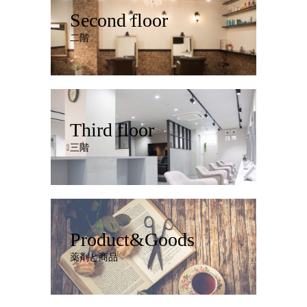
Second floor
二階
Third floor
三階
Product&Goods
薬剤と商品