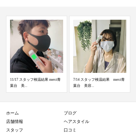
タッフ検温結果 merci青
7/14 スタッフ検温結果 merci青
脱プリンちゃん
葉台 美容...
と！
ホーム
ブログ
店舗情報
ヘアスタイル
スタッフ
口コミ