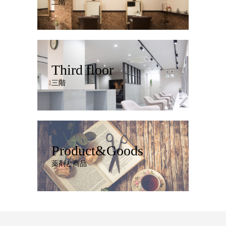
二階
Third floor
三階
Product&Goods
薬剤と商品