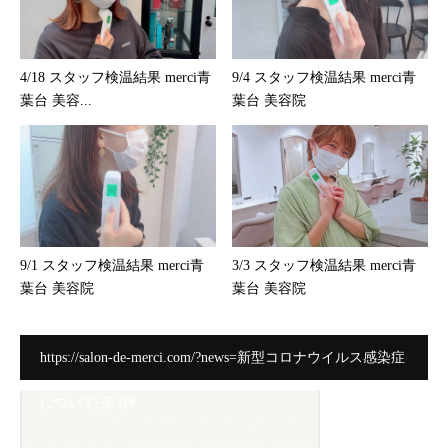
4/18 スタッフ検温結果 merci青
9/4 スタッフ検温結果 merci青
葉台 美容...
葉台 美容院
9/1 スタッフ検温結果 merci青
3/3 スタッフ検温結果 merci青
葉台 美容院
葉台 美容院
https://salon-de-merci.com/?news=新型コロナウイルス感染症
について-第3弾