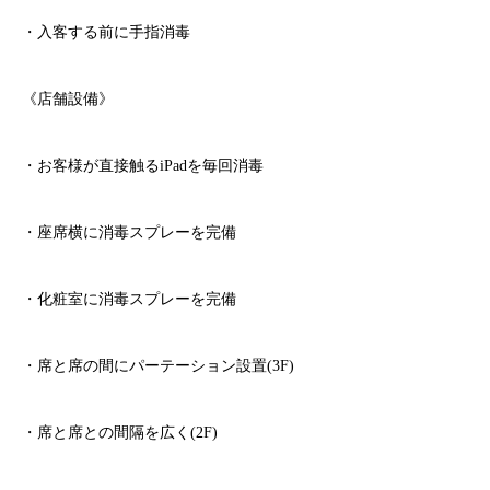
・入客する前に手指消毒
《店舗設備》
・お客様が直接触る
iPad
を毎回消毒
・座席横に消毒スプレーを完備
・化粧室に消毒スプレーを完備
・席と席の間にパーテーション設置
(3F)
・席と席との間隔を広く
(2F)