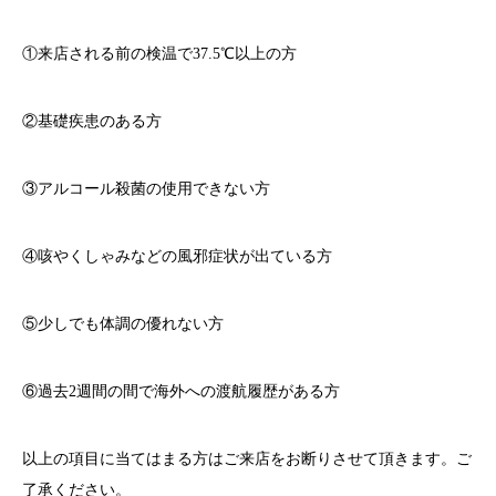
①来店される前の検温で
37.5℃
以上の方
②基礎疾患のある方
③アルコール殺菌の使用できない方
④咳やくしゃみなどの風邪症状が出ている方
⑤少しでも体調の優れない方
⑥過去
2
週間の間で海外への渡航履歴がある方
以上の項目に当てはまる方はご来店をお断りさせて頂きます。ご
了承ください。