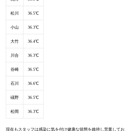
松川
36.5℃
小山
36.3℃
大竹
36.4℃
川合
36.3℃
谷崎
36.5℃
石川
36.6℃
礒野
36.5℃
松岡
36.3℃
現在もスタッフは感染に気を付け健康な状態を維持し営業してお