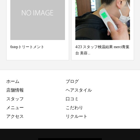
リートメント
4/23 スタッフ検温結果 merci青葉
飲み会★
台 美容...
ホーム
ブログ
店舗情報
ヘアスタイル
スタッフ
口コミ
メニュー
こだわり
アクセス
リクルート