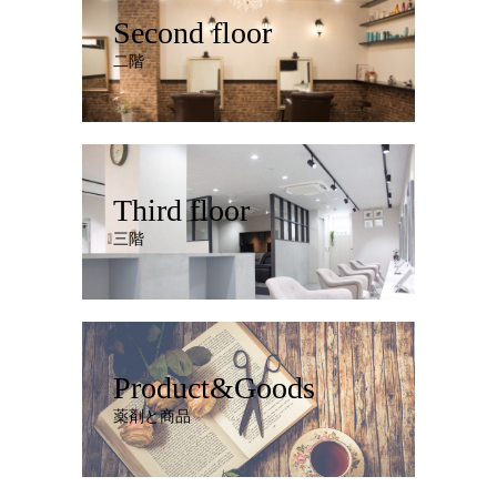
Second floor
二階
Third floor
三階
Product&Goods
薬剤と商品