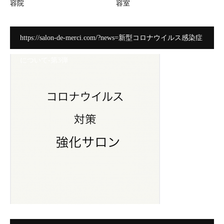
容院
容室
https://salon-de-merci.com/?news=新型コロナウイルス感染症
について-第3弾