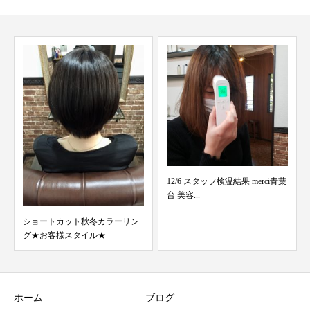
12/6 スタッフ検温結果 merci青葉
2/22 スタッフ検温結果 merci青葉
台 美容...
台 美容...
リン
ホーム
ブログ