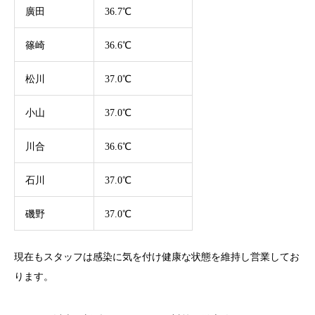
廣田
36.7℃
篠崎
36.6℃
松川
37.0℃
小山
37.0℃
川合
36.6℃
石川
37.0℃
磯野
37.0℃
現在もスタッフは感染に気を付け健康な状態を維持し営業してお
ります。