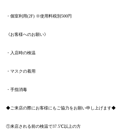
・個室利用
(2F)
※
使用料税別
500
円
《お客様へのお願い》
・入店時の検温
・マスクの着用
・手指消毒
◆ご来店の際にお客様にもご協力をお願い申し上げます◆
①来店される前の検温で
37.5℃
以上の方