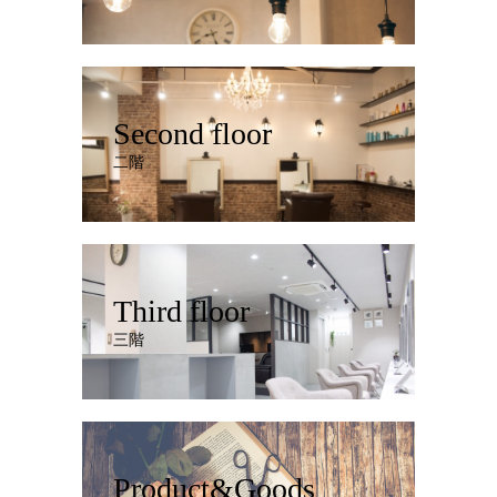
Second floor
二階
Third floor
三階
Product&Goods