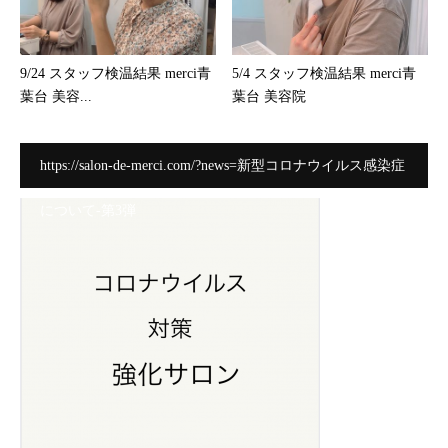
9/24 スタッフ検温結果 merci青
5/4 スタッフ検温結果 merci青
葉台 美容...
葉台 美容院
https://salon-de-merci.com/?news=新型コロナウイルス感染症
について-第3弾