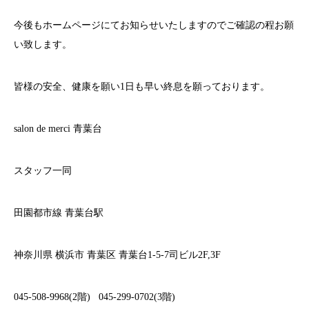
今後もホームページにてお知らせいたしますのでご確認の程お願
い致します。
皆様の安全、健康を願い
1
日も早い終息を願っております。
salon de merci
青葉台
スタッフ一同
田園都市線
青葉台駅
神奈川県
横浜市
青葉区
青葉台
1-5-7
司ビル
2F,3F
045-508-9968(2
階
)
045-299-0702(3
階
)