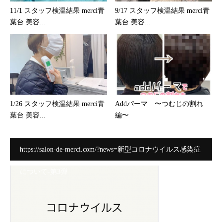
11/1 スタッフ検温結果 merci青
9/17 スタッフ検温結果 merci青
葉台 美容...
葉台 美容...
1/26 スタッフ検温結果 merci青
Addパーマ 〜つむじの割れ
葉台 美容...
編〜
https://salon-de-merci.com/?news=新型コロナウイルス感染症
について-第3弾