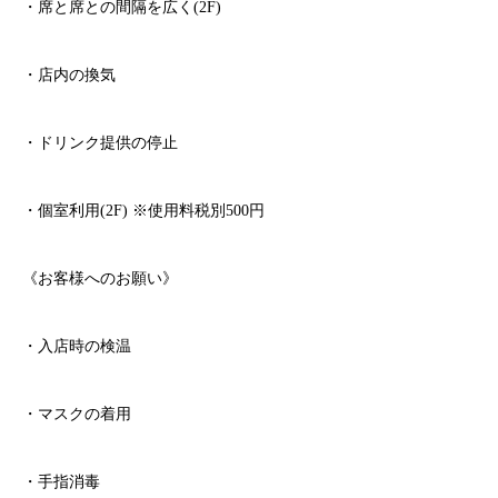
・席と席との間隔を広く
(2F)
・店内の換気
・ドリンク提供の停止
・個室利用
(2F)
※
使用料税別
500
円
《お客様へのお願い》
・入店時の検温
・マスクの着用
・手指消毒