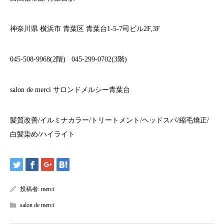
神奈川県
横浜市
青葉区
青葉台
1-5-7
司ビル
2F,3F
045-508-9968(2
階
)
045-299-0702(3
階
)
salon de merci
サロンドメルシー青葉台
髪質改善
/
イルミナカラー
/
トリートメント
/
ヘッドスパ
/
縮毛矯正
/
白髪染め
/
ハイライト
投稿者:
merci
salon de merci