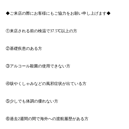
◆ご来店の際にお客様にもご協力をお願い申し上げます◆
①来店される前の検温で
37.5℃
以上の方
②基礎疾患のある方
③アルコール殺菌の使用できない方
④咳やくしゃみなどの風邪症状が出ている方
⑤少しでも体調の優れない方
⑥過去
2
週間の間で海外への渡航履歴がある方