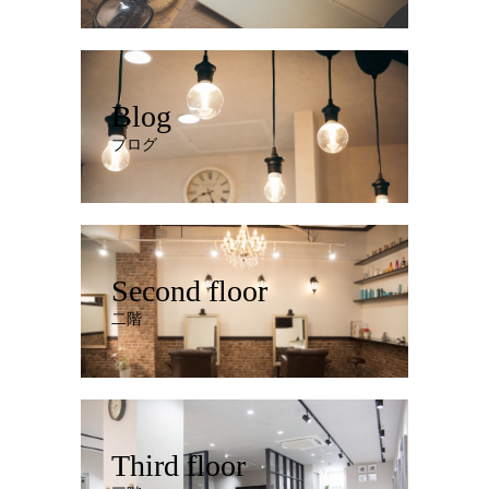
Blog
ブログ
Second floor
二階
Third floor