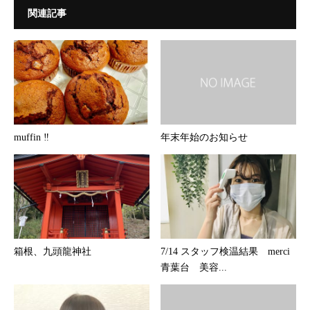
関連記事
muffin ‼︎
年末年始のお知らせ
箱根、九頭龍神社
7/14 スタッフ検温結果 merci
青葉台 美容...