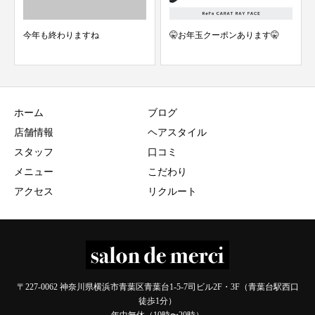
🤫お年玉クーポンあります🤫
9/24 スタッフ検温結果 merc
台 美容...
ホーム
ブログ
店舗情報
ヘアスタイル
スタッフ
口コミ
メニュー
こだわり
アクセス
リクルート
〒227-0062 神奈川県横浜市青葉区青葉台1-5-7司ビル2F・3F（青葉台駅西口
徒歩1分）