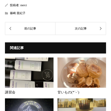
投稿者:
merci
篠崎 亜紀子
関連記事
講習会
甘いもの(*´-`)