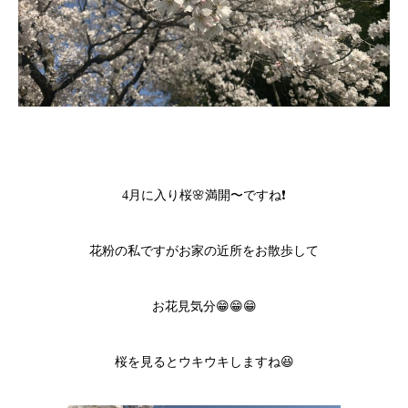
4月に入り桜🌸満開〜ですね❗️
花粉の私ですがお家の近所をお散歩して
お花見気分😁😁😁
桜を見るとウキウキしますね😆