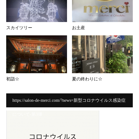
スカイツリー
お土産
初詣☆
夏の終わりに☆
https://salon-de-merci.com/?news=新型コロナウイルス感染症
について-第3弾