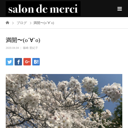
ブログ
満開〜(о´∀`о)
満開〜(о´∀`о)
2020.04.04
篠崎 亜紀子