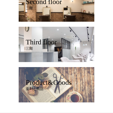
Second floor
二階
Third floor
三階
Product&Goods
薬剤と商品