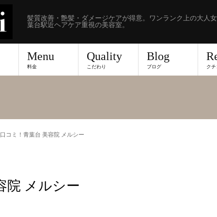
髪質改善・艶髪・ダメージケアが得意。ワンランク上の大人女
葉台駅近ヘアケア重視の美容室。
Menu
Quality
Blog
R
料金
こだわり
ブログ
クチ
口コミ！青葉台 美容院 メルシー
容院 メルシー