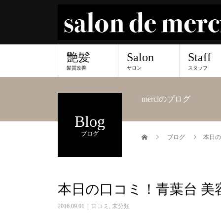
艶髪
Salon
Staff
髪質改善
サロン
スタッフ
merciのブログ
Blog
ブログ
ブログ
本日の
本日の口コミ！青葉台 美
2016.09.01
口コミ
,
未分類