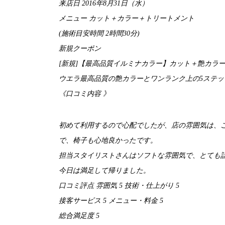
来店日 2016年8月31日（水）
メニュー カット＋カラー＋トリートメント
(施術目安時間 2時間30分)
新規クーポン
[新規]【最高品質イルミナカラー】カット＋艶カラー＋5
ウエラ最高品質の艶カラーとワンランク上の5ステ
《口コミ内容 》
初めて利用するので心配でしたが、店の雰囲気は、
で、椅子も心地良かったです。
担当スタイリストさんはソフトな雰囲気で、とても
今日は満足して帰りました。
口コミ評点 雰囲気 5 技術・仕上がり 5
接客サービス 5 メニュー・料金 5
総合満足度 5