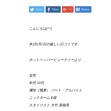
Tweet
Share
+1
Hatena
こんにちは(^^)
本日9月1日の嬉しい口コミです。
ホットペッパービューティーより
女性
年代 50代
属性（職業） パート・アルバイト
ニックネーム K様
スタイリスト 大竹 菜穂美