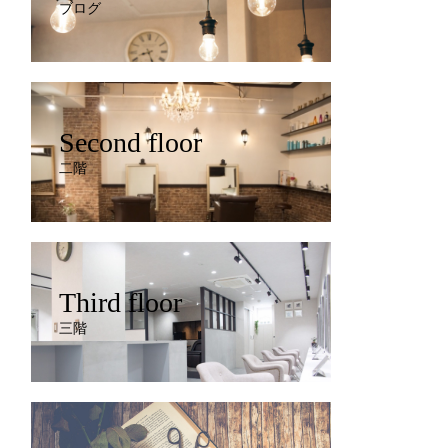
ブログ
Second floor
二階
Third floor
三階