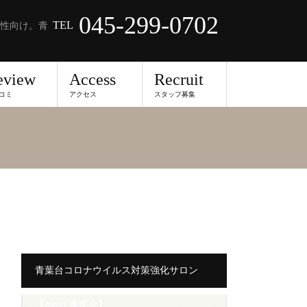
045-299-0702
TEL
性向け。青
eview
Access
Recruit
コミ
アクセス
スタッフ募集
青葉台コロナウイルス対策強化サロン
【merci 青葉台】