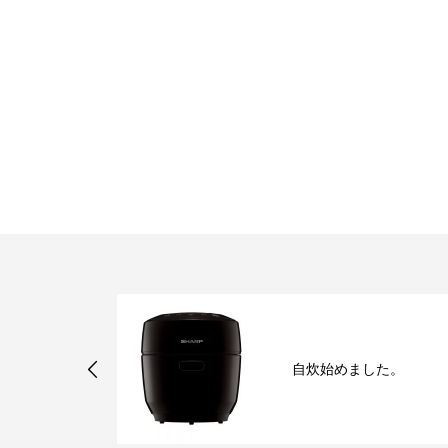
ッフ検温結果
自炊始めました。
 美容院