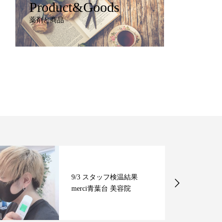
Product&Goods
薬剤と商品
9/3 スタッフ検温結果
merci青葉台 美容院