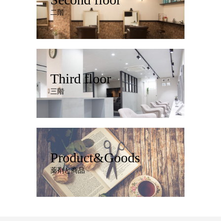
二階
Third floor
三階
Product&Goods
薬剤と商品