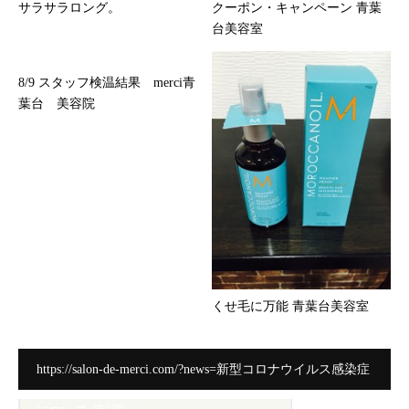
サラサラロング。
クーポン・キャンペーン 青葉
台美容室
8/9 スタッフ検温結果 merci青
葉台 美容院
くせ毛に万能 青葉台美容室
https://salon-de-merci.com/?news=新型コロナウイルス感染症