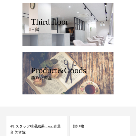
Third floor
三階
Product&Goods
薬剤と商品
rci青葉
贈り物