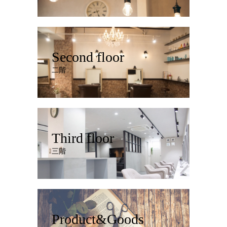
Second floor
二階
Third floor
三階
Product&Goods