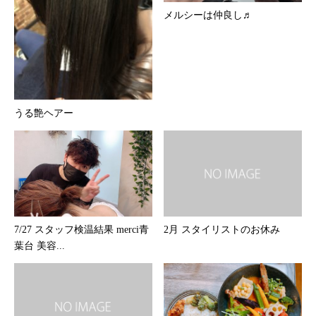
メルシーは仲良し♬
うる艶ヘアー
7/27 スタッフ検温結果 merci青
2月 スタイリストのお休み
葉台 美容...