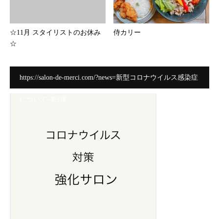
☆11月 スタイリストのお休み
侍カリー
☆
https://salon-de-merci.com/?news=新型コロナウイルス感染症
について-第3弾