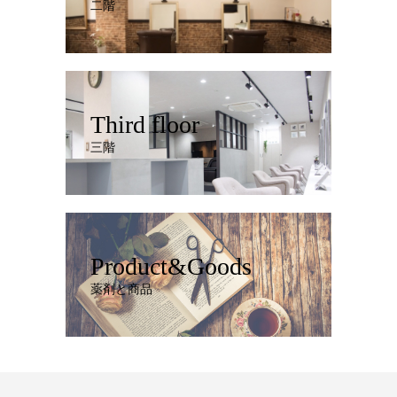
二階
Third floor
三階
Product&Goods
薬剤と商品