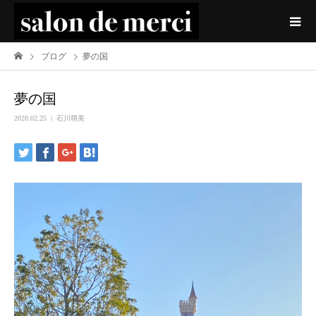
ブログ
夢の国
夢の国
2020.02.25
石川萌美