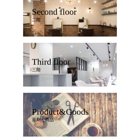
Second floor
二階
Third floor
三階
Product&Goods
薬剤と商品