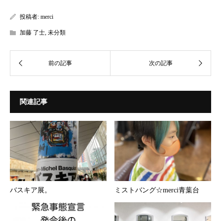
投稿者:
merci
加藤 了士
,
未分類
関連記事
バスキア展。
ミストバング☆merci青葉台