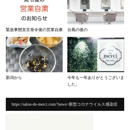
緊急事態宣言発令後の営業自粛
台風の後の
新潟から
今年も一年ありがとうございま
した。
https://salon-de-merci.com/?news=新型コロナウイルス感染症
について-第3弾