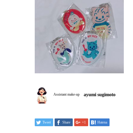
ayumi sugimoto
Assistant make-up
Tweet
Share
+1
Hatena