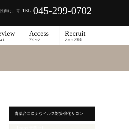
045-299-0702
TEL
性向け。青
eview
Access
Recruit
コミ
アクセス
スタッフ募集
青葉台コロナウイルス対策強化サロン
【merci 青葉台】