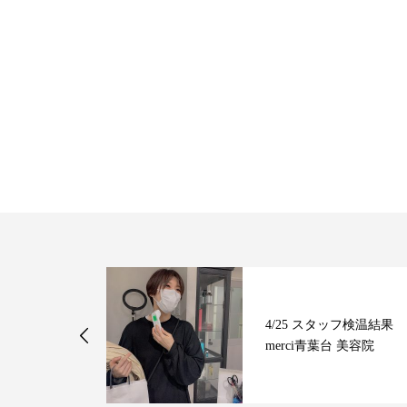
ッフ検温結果
4/25 スタッフ検温結果
台 美容院
merci青葉台 美容院