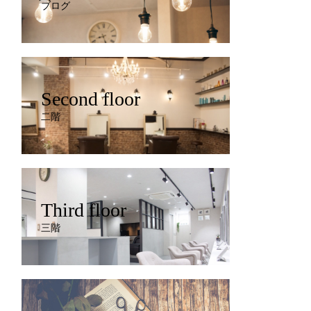
ブログ
Second floor
二階
Third floor
三階