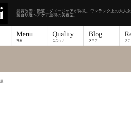
髪質改善・艶髪・ダメージケアが得意。ワンランク上の大人女
葉台駅近ヘアケア重視の美容室。
Menu
Quality
Blog
R
料金
こだわり
ブログ
クチ
展