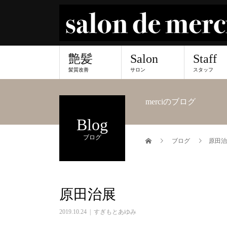
艶髪
Salon
Staff
髪質改善
サロン
スタッフ
merciのブログ
Blog
ブログ
ブログ
原田治
原田治展
2019.10.24
すぎもとあゆみ