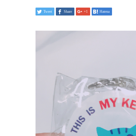
Tweet
Share
+1
Hatena