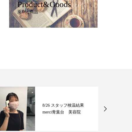
Product&Goods
薬剤と商品
8/26 スタッフ検温結果
merci青葉台 美容院