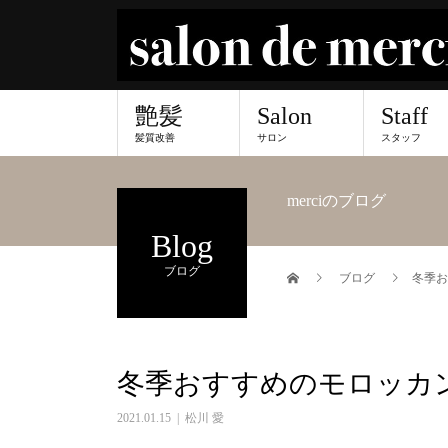
艶髪
Salon
Staff
髪質改善
サロン
スタッフ
merciのブログ
Blog
ブログ
ブログ
冬季お
冬季おすすめのモロッカ
2021.01.15
松川 愛