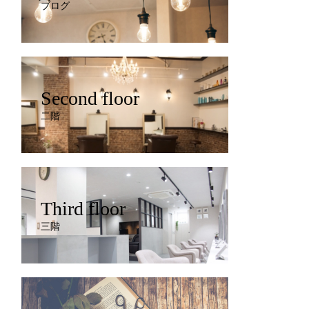
ブログ
Second floor
二階
Third floor
三階