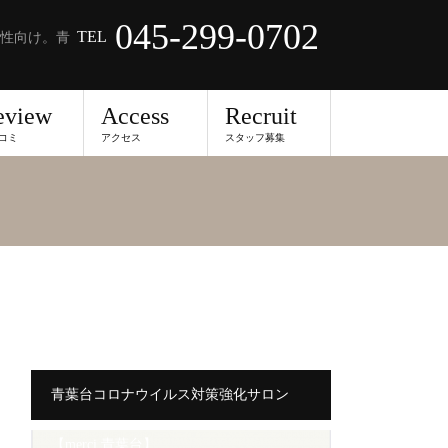
045-299-0702
TEL
性向け。青
eview
Access
Recruit
コミ
アクセス
スタッフ募集
青葉台コロナウイルス対策強化サロン
【merci 青葉台】