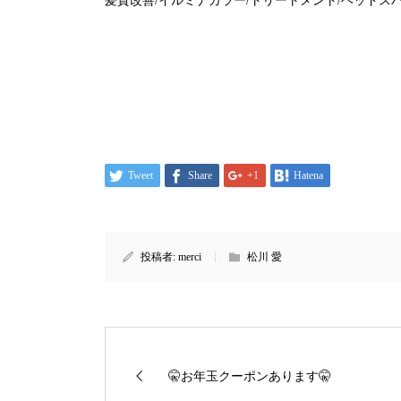
髪質改善
/
イルミナカラー
/
トリートメント
/
ヘッドス
Tweet
Share
+1
Hatena
投稿者:
merci
松川 愛
🤫お年玉クーポンあります🤫