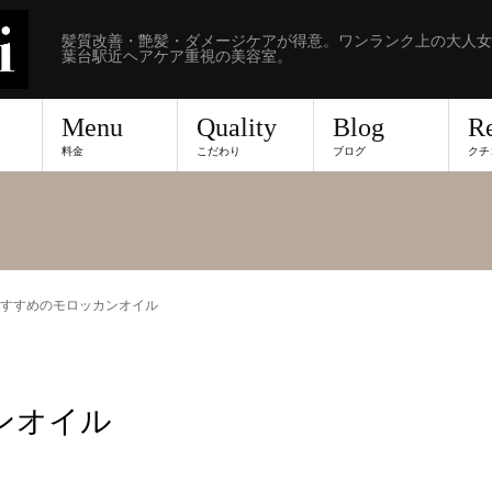
髪質改善・艶髪・ダメージケアが得意。ワンランク上の大人女
葉台駅近ヘアケア重視の美容室。
Menu
Quality
Blog
R
料金
こだわり
ブログ
クチ
すすめのモロッカンオイル
ンオイル