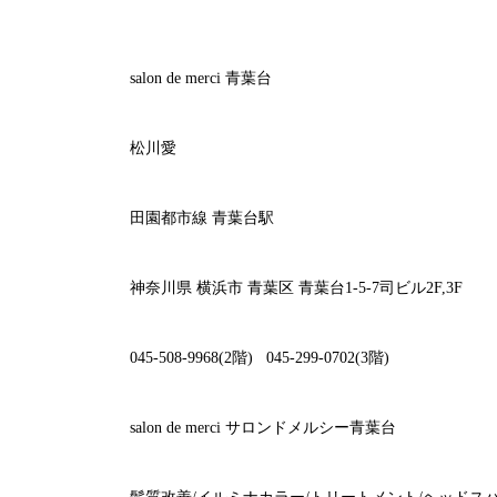
salon de merci 青葉台
松川愛
田園都市線
青葉台駅
神奈川県
横浜市
青葉区
青葉台
1-5-7
司ビル
2F,3F
045-508-9968(2
階
)
045-299-0702(3
階
)
salon de merci
サロンドメルシー青葉台