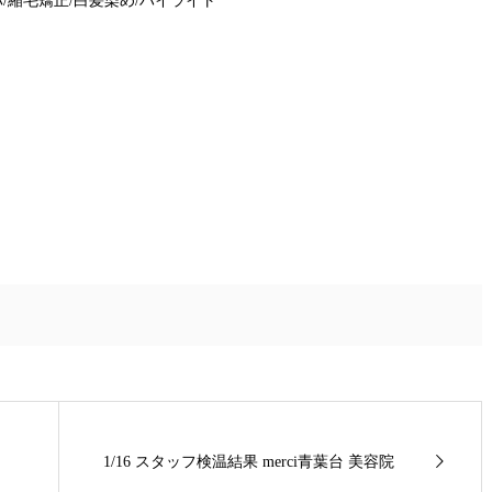
パ
/
縮毛矯正
/
白髪染め
/
ハイライト
1/16 スタッフ検温結果 merci青葉台 美容院