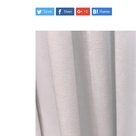
Tweet
Share
+1
Hatena