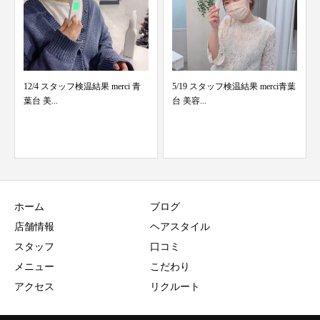
ci 青
5/19 スタッフ検温結果 merci青葉
5/5 スタッフ検温結果 merci青葉
台 美容...
台 美容院
ホーム
ブログ
店舗情報
ヘアスタイル
スタッフ
口コミ
メニュー
こだわり
アクセス
リクルート