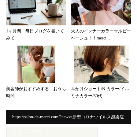
1ヶ月間 毎日ブログを書いて
大人のインナーカラー☆ルビー
みて
ベージュ！！merci...
美容師がおすすめする、おうち
耳かけショート/N.カラー/イル
時間
ミナカラー/30代...
https://salon-de-merci.com/?news=新型コロナウイルス感染症
について-第3弾