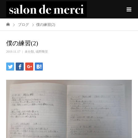
ブログ
僕の練習(2)
僕の練習(2)
2019.11.17
未分類
,
礒野剛至