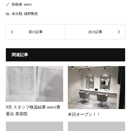
投稿者:
merci
未分類
,
礒野剛至
関連記事
9月 スタッフ検温結果 merci青
葉台 美容院
本日オープン！！