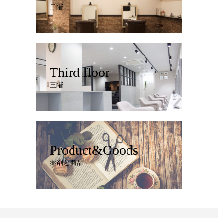
二階
Third floor
三階
Product&Goods
薬剤と商品