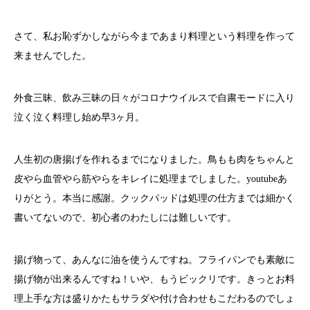
さて、私お恥ずかしながら今まであまり料理という料理を作って
来ませんでした。
外食三昧、飲み三昧の日々がコロナウイルスで自粛モードに入り
泣く泣く料理し始め早3ヶ月。
人生初の唐揚げを作れるまでになりました。鳥もも肉をちゃんと
皮やら血管やら筋やらをキレイに処理までしました。youtubeあ
りがとう。本当に感謝。クックパッドは処理の仕方までは細かく
書いてないので、初心者のわたしには難しいです。
揚げ物って、あんなに油を使うんですね。フライパンでも素敵に
揚げ物が出来るんですね！いや、もうビックリです。きっとお料
理上手な方は盛りかたもサラダや付け合わせもこだわるのでしょ