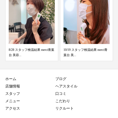
ci青葉
10/19 スタッフ検温結果 merci青
3/12 スタッフ検温結果 merci青葉
葉台 美...
台 美容...
ホーム
ブログ
店舗情報
ヘアスタイル
スタッフ
口コミ
メニュー
こだわり
アクセス
リクルート