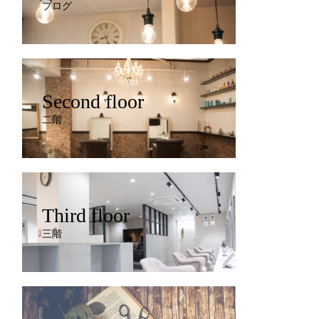
ブログ
Second floor
二階
Third floor
三階