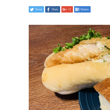
Tweet
Share
+1
Hatena