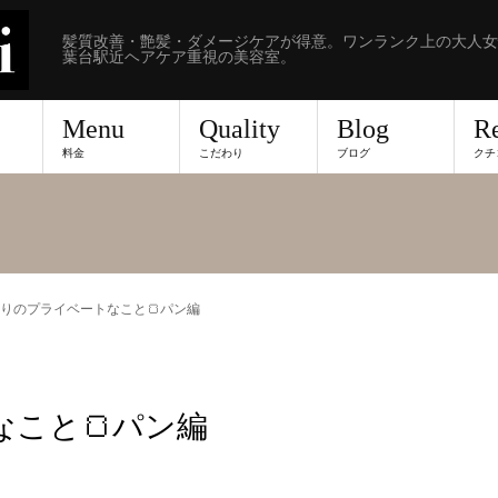
髪質改善・艶髪・ダメージケアが得意。ワンランク上の大人女
葉台駅近ヘアケア重視の美容室。
Menu
Quality
Blog
R
料金
こだわり
ブログ
クチ
りのプライベートなこと🍞パン編
こと🍞パン編