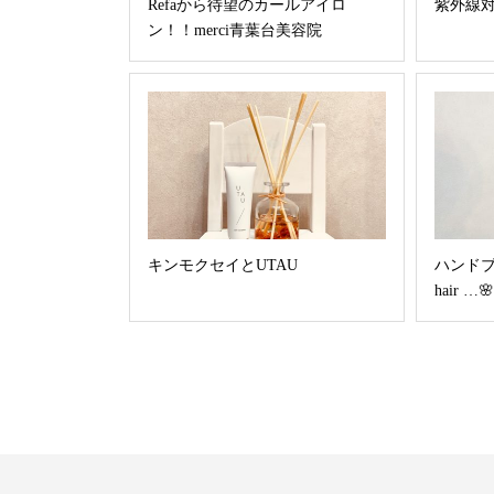
Refaから待望のカールアイロ
紫外線
ン！！merci青葉台美容院
キンモクセイとUTAU
ハンド
hair …🌸