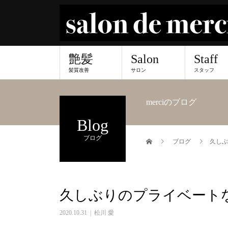
艶髪
Salon
Staff
髪質改善
サロン
スタッフ
merciのブログ
Blog
ブログ
ブログ
久しぶ
久しぶりのプライベートな
2020.10.31
松川 愛