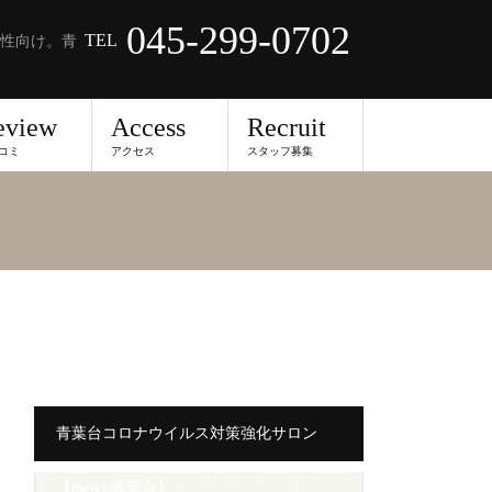
045-299-0702
TEL
性向け。青
eview
Access
Recruit
コミ
アクセス
スタッフ募集
青葉台コロナウイルス対策強化サロン
【merci 青葉台】