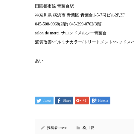
田園都市線 青葉台駅
神奈川県 横浜市 青葉区 青葉台1-5-7司ビル2F,3F
045-508-9968(2階) 045-299-0702(3階)
salon de merci サロンドメルシー青葉台
髪質改善/イルミナカラー/トリートメント/ヘッドスパ
あい
Tweet
Share
+1
Hatena
投稿者:
merci
松川 愛