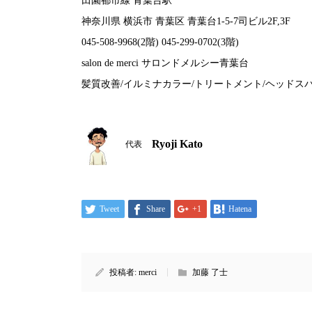
田園都市線 青葉台駅
神奈川県 横浜市 青葉区 青葉台1-5-7司ビル2F,3F
045-508-9968(2階) 045-299-0702(3階)
salon de merci サロンドメルシー青葉台
髪質改善/イルミナカラー/トリートメント/ヘッドスパ
Ryoji Kato
代表
Tweet
Share
+1
Hatena
投稿者:
merci
加藤 了士