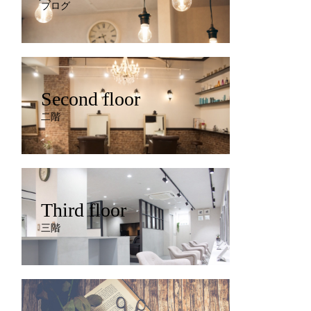
ブログ
Second floor
二階
Third floor
三階