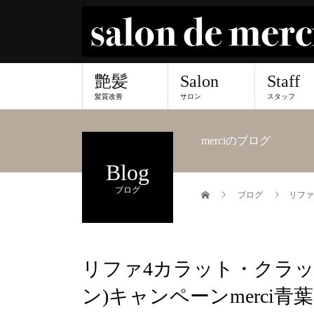
艶髪
Salon
Staff
髪質改善
サロン
スタッフ
merciのブログ
Blog
ブログ
ブログ
リファ
リファ4カラット・クラ
ン)キャンペーンmerci青