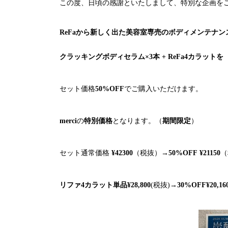
この度、日頃の感謝といたしまして、特別な企画を
ReFa
から新しく出た美容室専売のボディメンテナン
クラッキングボディセラム×
3
本 +
ReFa4
カラットを
セット価格
50%OFF
でご購入いただけます。
merci
の
特別価格
となります。（
期間限定
）
セット通常価格
¥
42300
（税抜）
→
50%OFF
¥
21150
（
リファ4カラット単品¥28,800
(税抜)→
30%OFF¥20,16