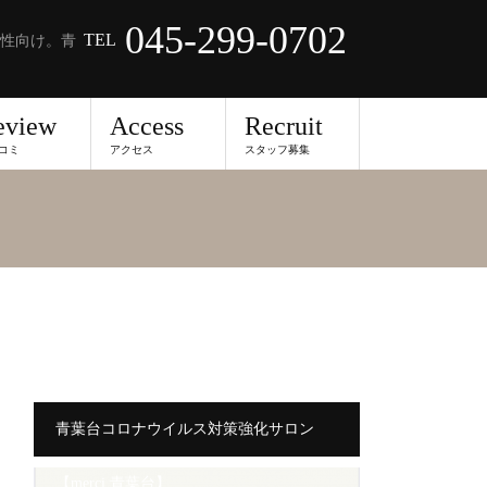
045-299-0702
TEL
性向け。青
eview
Access
Recruit
コミ
アクセス
スタッフ募集
青葉台コロナウイルス対策強化サロン
【merci 青葉台】