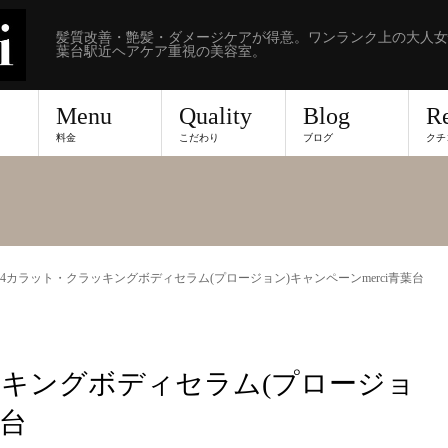
髪質改善・艶髪・ダメージケアが得意。ワンランク上の大人女
葉台駅近ヘアケア重視の美容室。
Menu
Quality
Blog
R
料金
こだわり
ブログ
クチ
4カラット・クラッキングボディセラム(プロージョン)キャンペーンmerci青葉台
ッキングボディセラム(プロージョ
葉台