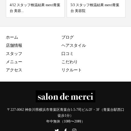
4/12 スタッフ検温結果 merci青葉
5/3 スタッフ検温結果 merci青葉
台 美容...
台 美容院
ホーム
ブログ
店舗情報
ヘアスタイル
スタッフ
口コミ
メニュー
こだわり
アクセス
リクルート
〒227-0062 神奈川県横浜市青葉区青葉台1-5-7司ビル2F・3F（青葉台駅西口
徒歩1分）
年中無休（10時〜20時）