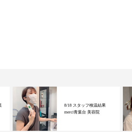
葉
8/18 スタッフ検温結果
merci青葉台 美容院