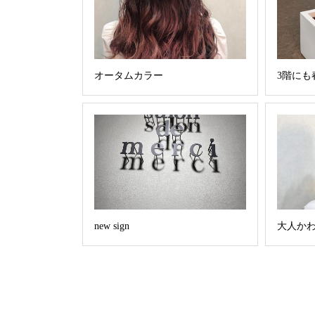
オータムカラー
3階にも
new sign
大人か