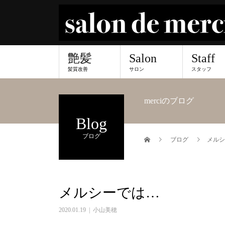
艶髪
Salon
Staff
髪質改善
サロン
スタッフ
merciのブログ
Blog
ブログ
ブログ
メルシ
メルシーでは…
2020.01.19
小山美穂