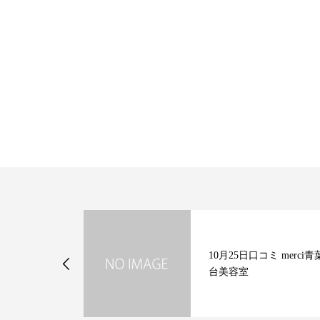
強化始めてく
10月25日口コミ merci青
台美容室