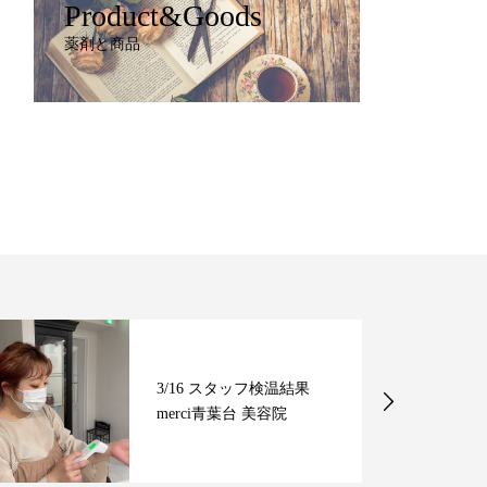
Product&Goods
薬剤と商品
3/16 スタッフ検温結果
merci青葉台 美容院