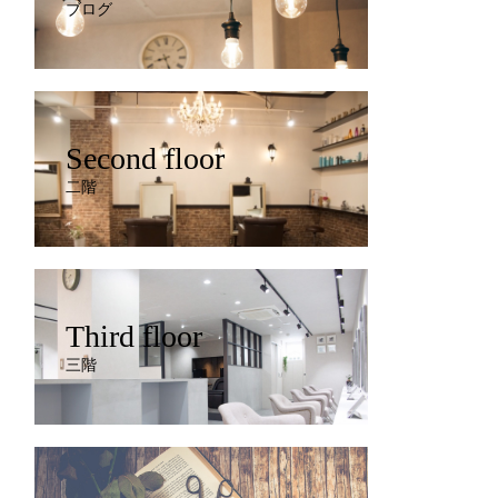
ブログ
Second floor
二階
Third floor
三階