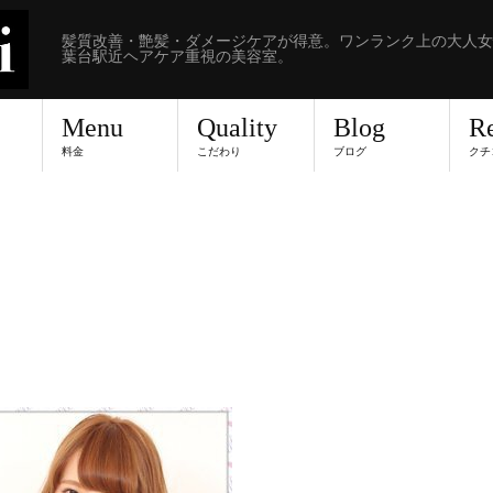
髪質改善・艶髪・ダメージケアが得意。ワンランク上の大人女
葉台駅近ヘアケア重視の美容室。
Menu
Quality
Blog
R
料金
こだわり
ブログ
クチ