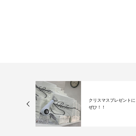
フ検温結果
クリスマスプレゼントに
 美容院
ぜひ！！