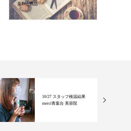
薬剤と商品
10/27 スタッフ検温結果
merci青葉台 美容院