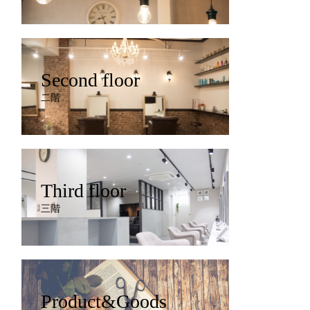
Second floor
二階
Third floor
三階
Product&Goods