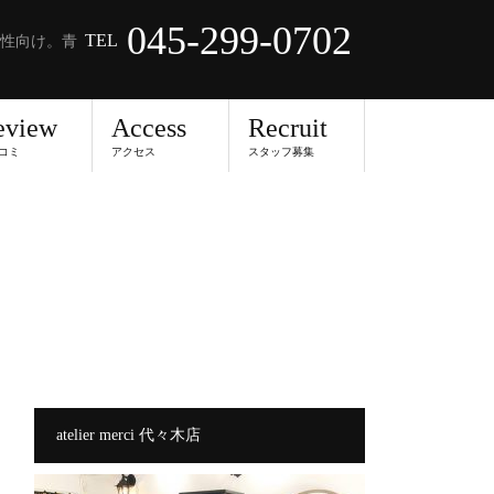
045-299-0702
TEL
性向け。青
eview
Access
Recruit
コミ
アクセス
スタッフ募集
atelier merci 代々木店