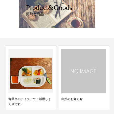
Product&Goods
薬剤と商品
しま
年始のお知らせ
リファ ドライヤー黒