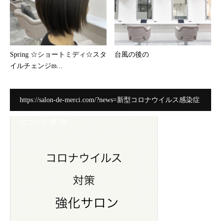
Spring ☆ショートミディ☆スタ
台風の後の
イルチェンジm...
https://salon-de-merci.com/?news=新型コロナウイルス感染症
について-第3弾