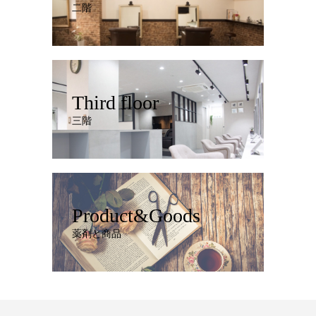
二階
Third floor
三階
Product&Goods
薬剤と商品