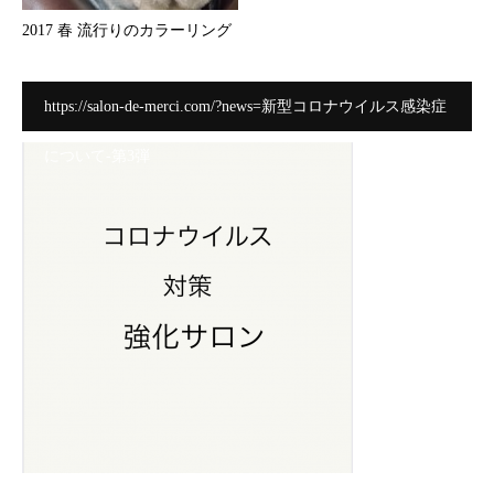
2017 春 流行りのカラーリング
https://salon-de-merci.com/?news=新型コロナウイルス感染症
について-第3弾