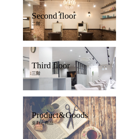
Second floor
二階
Third floor
三階
Product&Goods
薬剤と商品