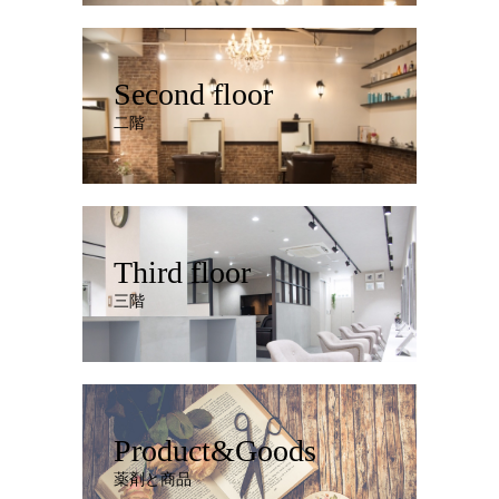
Second floor
二階
Third floor
三階
Product&Goods
薬剤と商品