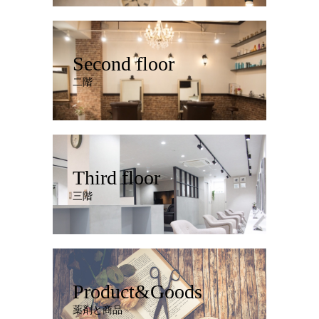
Second floor
二階
Third floor
三階
Product&Goods
薬剤と商品