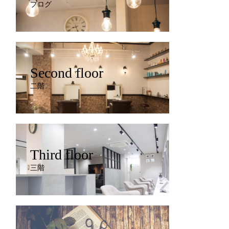
ブログ
Second floor
二階
Third floor
三階