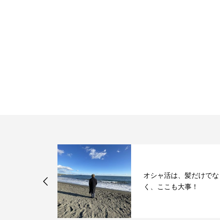
の色落ちって
オシャ活は、髪だけでな
なんだろウ
く、ここも大事！
２～