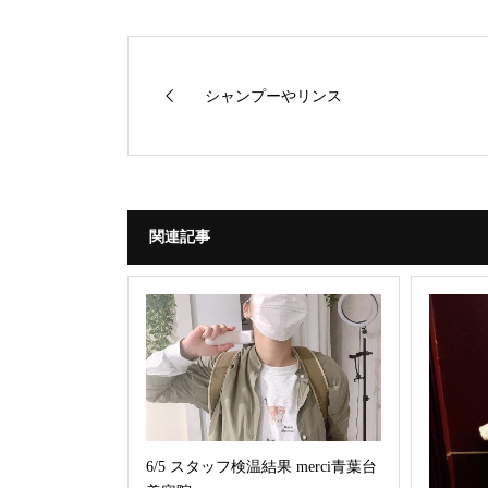
シャンプーやリンス
関連記事
6/5 スタッフ検温結果 merci青葉台