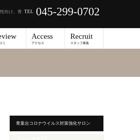
045-299-0702
TEL
性向け。青
eview
Access
Recruit
コミ
アクセス
スタッフ募集
青葉台コロナウイルス対策強化サロン
【merci 青葉台】