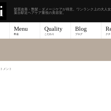
髪質改善・艶髪・ダメージケアが得意。ワンランク上の大人女
葉台駅近ヘアケア重視の美容室。
Menu
Quality
Blog
R
料金
こだわり
ブログ
クチ
トメント