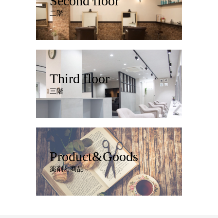
Second floor
二階
Third floor
三階
Product&Goods
薬剤と商品