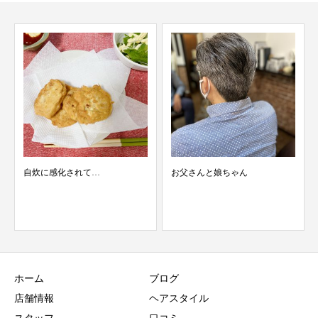
炊に感化されて…
お父さんと娘ちゃん
4/3 ス
台 美容
ホーム
ブログ
店舗情報
ヘアスタイル