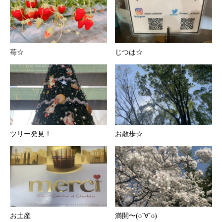
苺☆
じつは☆
ツリー発見！
お散歩☆
お土産
満開〜(о´∀`о)