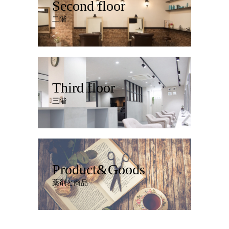
Second floor
二階
Third floor
三階
Product&Goods
薬剤と商品