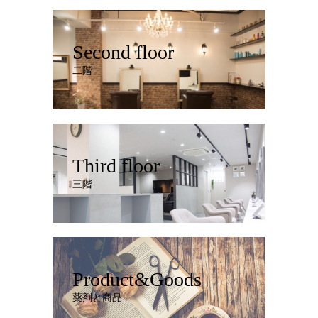
Second floor
二階
Third floor
三階
Product&Goods
薬剤と商品