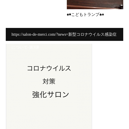
♠️♥️こどもトランプ♣️♦️
https://salon-de-merci.com/?news=新型コロナウイルス感染症
について-第3弾