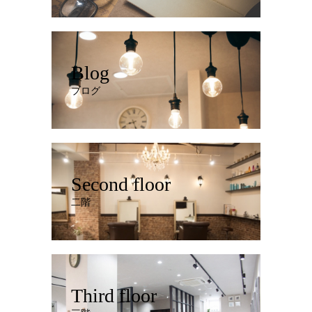
Blog
ブログ
Second floor
二階
Third floor