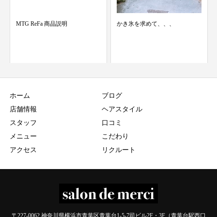
品説明
かき氷を求めて、、、
メンズスタイル
ホーム
ブログ
店舗情報
ヘアスタイル
スタッフ
口コミ
メニュー
こだわり
アクセス
リクルート
〒227-0062 神奈川県横浜市青葉区青葉台1-5-7司ビル2F・3F（青葉台駅西口