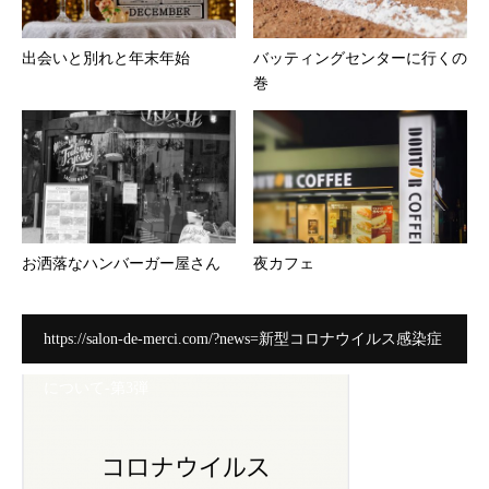
出会いと別れと年末年始
バッティングセンターに行くの
巻
お洒落なハンバーガー屋さん
夜カフェ
https://salon-de-merci.com/?news=新型コロナウイルス感染症
について-第3弾