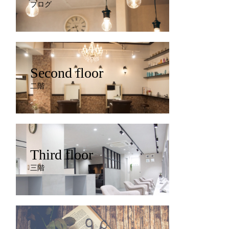
ブログ
Second floor
二階
Third floor
三階