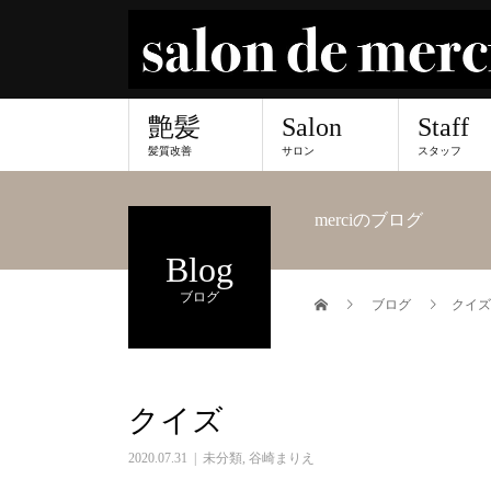
艶髪
Salon
Staff
髪質改善
サロン
スタッフ
merciのブログ
Blog
ブログ
ブログ
クイズ
クイズ
2020.07.31
未分類
,
谷崎まりえ