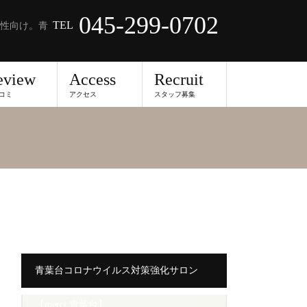
045-299-0702
TEL
性向け。青
eview
Access
Recruit
コミ
アクセス
スタッフ募集
青葉台コロナウイルス対策強化サロン
【merci 青葉台】