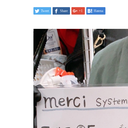
Tweet
Share
+1
Hatena