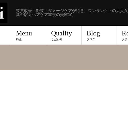
髪質改善・艶髪・ダメージケアが得意。ワンランク上の大人女
葉台駅近ヘアケア重視の美容室。
Menu
Quality
Blog
R
料金
こだわり
ブログ
クチ