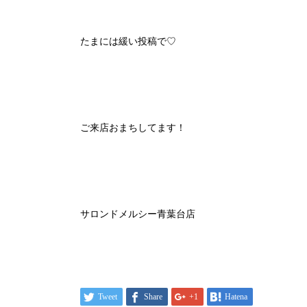
たまには緩い投稿で♡
ご来店おまちしてます！
サロンドメルシー青葉台店
Tweet
Share
+1
Hatena