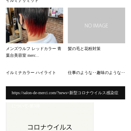
イルミナサミット
メンズウルフ レッドカラー 青
髪の毛と花粉対策
葉台美容室 merc...
イルミナカラー ハイライト
仕事のような‥趣味のような‥
https://salon-de-merci.com/?news=新型コロナウイルス感染症
について-第3弾