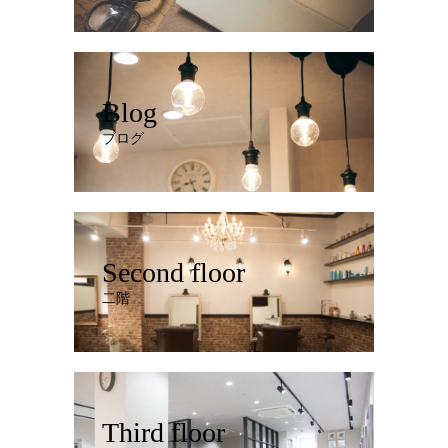
Blog
ブログ
Second floor
二階
Third floor