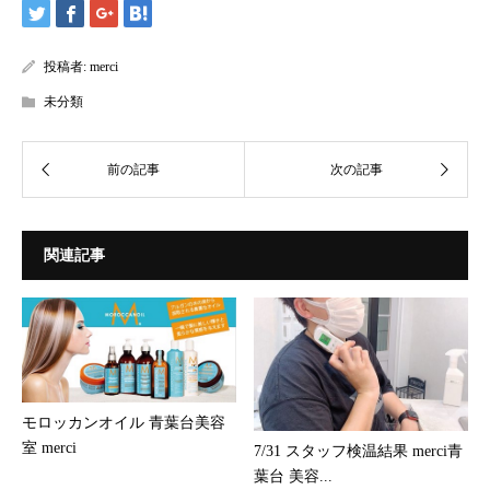
投稿者:
merci
未分類
関連記事
モロッカンオイル 青葉台美容
室 merci
7/31 スタッフ検温結果 merci青
葉台 美容...