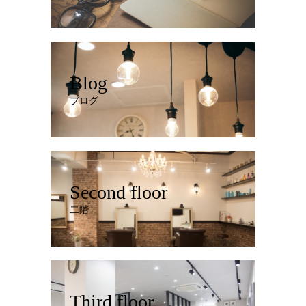
Blog
ブログ
Second floor
二階
Third floor