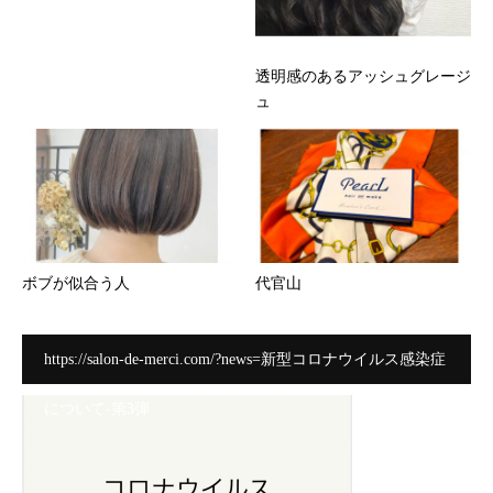
透明感のあるアッシュグレージ
ュ
ボブが似合う人
代官山
https://salon-de-merci.com/?news=新型コロナウイルス感染症
について-第3弾