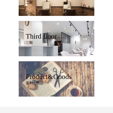
二階
Third floor
三階
Product&Goods
薬剤と商品