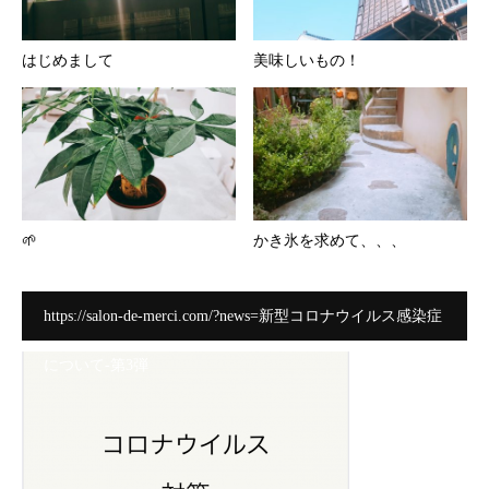
はじめまして
美味しいもの！
🌱
かき氷を求めて、、、
https://salon-de-merci.com/?news=新型コロナウイルス感染症
について-第3弾