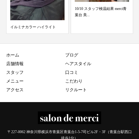
10/10 スタッフ検温結果 merci青
1/11 スタッフ検温結果 merci青葉
葉台 美...
台 美容...
ホーム
ブログ
店舗情報
ヘアスタイル
スタッフ
口コミ
メニュー
こだわり
アクセス
リクルート
〒227-0062 神奈川県横浜市青葉区青葉台1-5-7司ビル2F・3F（青葉台駅西口
徒歩1分）