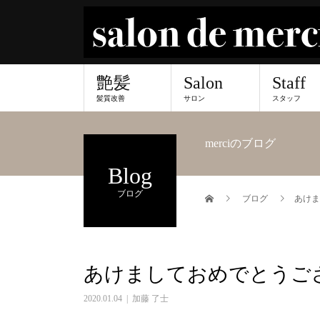
艶髪
Salon
Staff
髪質改善
サロン
スタッフ
merciのブログ
Blog
ブログ
ブログ
あけま
あけましておめでとうござ
2020.01.04
加藤 了士