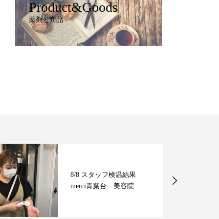
Product&Goods
薬剤と商品
8/8 スタッフ検温結果
merci青葉台 美容院