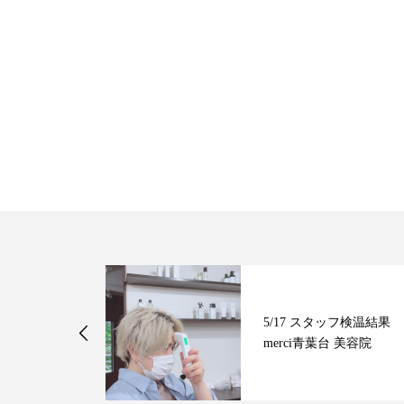
タッフ検温結果
5/17 スタッフ検温結果
 美容院
merci青葉台 美容院