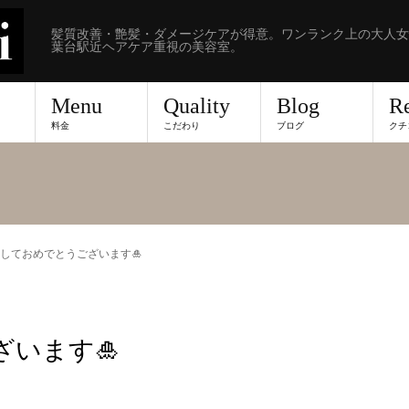
髪質改善・艶髪・ダメージケアが得意。ワンランク上の大人女
葉台駅近ヘアケア重視の美容室。
Menu
Quality
Blog
R
料金
こだわり
ブログ
クチ
しておめでとうございます🎍
います🎍