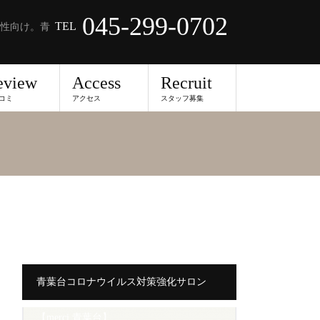
045-299-0702
TEL
性向け。青
eview
Access
Recruit
コミ
アクセス
スタッフ募集
青葉台コロナウイルス対策強化サロン
【merci 青葉台】