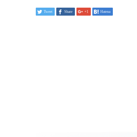
Tweet
Share
+1
Hatena