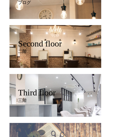
ブログ
Second floor
二階
Third floor
三階