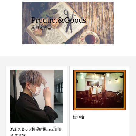
Product&Goods
薬剤と商品
贈り物
11/15 スタッフ検温結果 merci青
葉台 美...