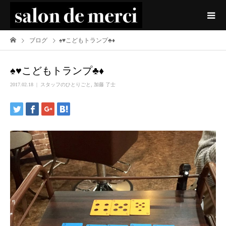
ブログ
♠️♥️こどもトランプ♣️♦️
♠️♥️こどもトランプ♣️♦️
2017.02.18
スタッフのひとりごと
,
加藤 了士