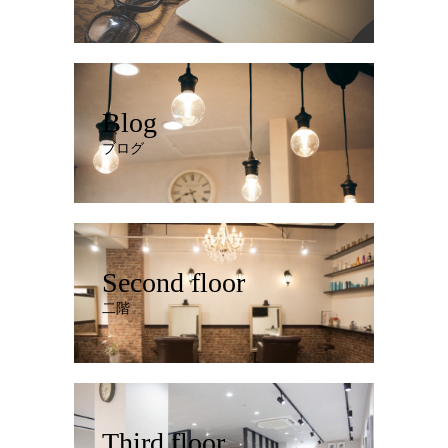
Blog
ブログ
Second floor
二階
Third floor