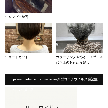
シャンプー練習
ショートカット
カラーリングやめる！60代・70
代以上のお勧めな髪...
https://salon-de-merci.com/?news=新型コロナウイルス感染症
について-第3弾