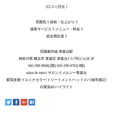
《口コミ評点 》
雰囲気 5 技術・仕上がり 5
接客サービス 5 メニュー・料金 5
総合満足度 5
田園都市線 青葉台駅
神奈川県 横浜市 青葉区 青葉台1-5-7司ビル2F,3F
045-508-9968(2階) 045-299-0702(3階)
salon de merci サロンドメルシー青葉台
髪質改善/イルミナカラー/トリートメント/ヘッドスパ/縮毛矯正/
白髪染め/ハイライト